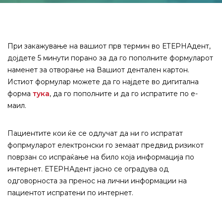
При закажување на вашиот прв термин во ЕТЕРНАдент,
дојдете 5 минути порано за да го пополните формуларот
наменет за отворање на Вашиот дентален картон.
Истиот формулар можете да го најдете во дигитална
форма
тука
, да го пополните и да го испратите по е-
маил.
Пациентите кои ќе се одлучат да ни го испратат
фопрмуларот електронски го земаат предвид ризикот
поврзан со испраќање на било која информација по
интернет. ЕТЕРНАдент јасно се оградува од
одговорноста за пренос на лични информации на
пациентот испратени по интернет.