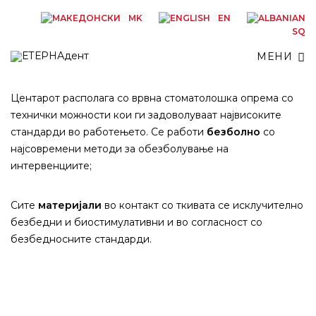
MK
EN
SQ
МЕНИ
Центарот располага со врвна стоматолошка опрема со
технички можности кои ги задоволуваат највисоките
стандарди во работењето. Се работи
безболно
со
најсовремени методи за обезболување на
интервенциите;
Сите
материјали
во контакт со ткивата се исклучително
безбедни и биостимулативни и во согласност со
безбедносните стандарди.