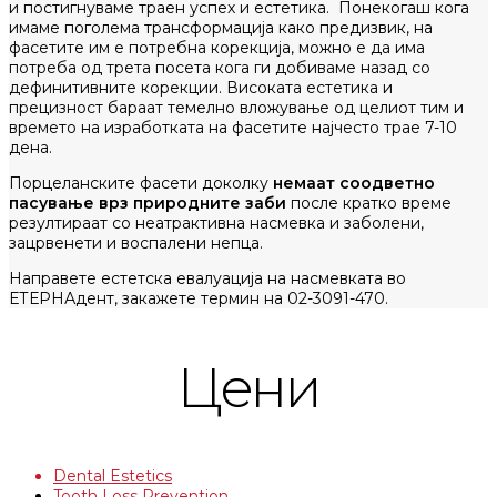
и постигнуваме траен успех и естетика. Понекогаш кога
имаме поголема трансформација како предизвик, на
фасетите им е потребна корекција, можно е да има
потреба од трета посета кога ги добиваме назад со
дефинитивните корекции. Високата естетика и
прецизност бараат темелно вложување од целиот тим и
времето на изработката на фасетите најчесто трае 7-10
дена.
Порцеланските фасети доколку
немаат соодветно
пасување врз природните заби
после кратко време
резултираат со неатрактивна насмевка и заболени,
зацрвенети и воспалени непца.
Направете естетска евалуација на насмевката во
ЕТЕРНАдент, закажете термин на 02-3091-470.
Цени
Dental Estetics
Tooth Loss Prevention