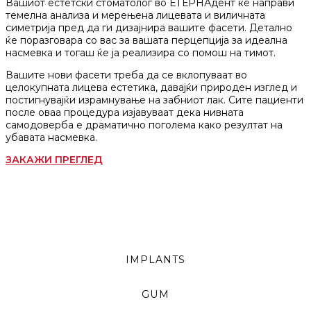
Вашиот естетски стоматолог во ЕТЕРНАдент ќе направи
темелна анализа и мерењена лицевата и виличната
симетрија пред да ги дизајнира вашите фасети. Детално
ќе поразговара со вас за вашата перцепција за идеална
насмевка и тогаш ќе ја реализира со помош на тимот.
Вашите нови фасети треба да се вклопуваат во
целокупната лицева естетика, давајќи природен изглед и
постигнувајќи израмнување на забниот лак. Сите пациенти
после оваа процедура изјавуваат дека нивната
самодоверба е драматично поголема како резултат на
убавата насмевка.
ЗАКАЖИ ПРЕГЛЕД
IMPLANTS
GUM