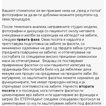
Вашиот стоматолог ќе ви прикаже низа на „пред и потоа“
фотографии за да ви ги доближи можните резултати од
оваа процедура.
После темелната анализа, направените студио модели,
фотографии и дискусија со пациентот околу неговите
очекувања и желби за корекција на изгледот на забите,
следува
првата фаза
. Оваа посета е најдолга и
претставува подготовка на забите за фасети, со
минимално одземање на дел од тврдата забна супстанца
(предната површина на забите) и отпечатување на
состојбата со специјални високо прецизни силиконски
маси за отпечатување. Веднаш се поставуваат
привремени фасетки со кои пациентот излегува од
ординација без потреба било кој да забележи дека
минува низ процес на средување на предните заби. Во
меѓувреме, со заштитните фасетки можете нормално да
функционирате, тие имаат природен изглед и ја
спречуваат осетливоста на забите. Најчесто
втората
посета
е и последна, кога готовите фасетки ги
цементираме врз забите и ги адаптираме во функција и
загриз. Во ЕТЕРНАдент следиме специјален протокол за
цементирање со кој ги заштитуваме забите под фасетите