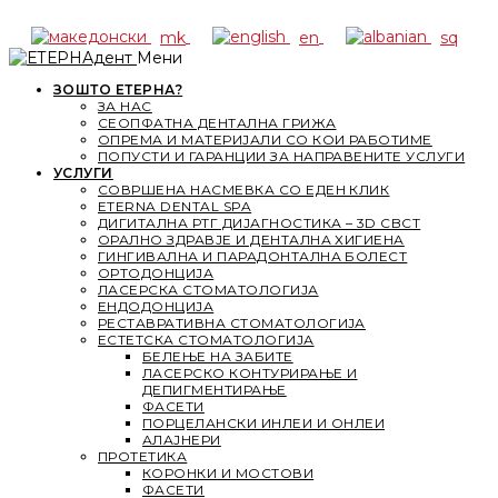
mk
en
sq
Мени
ЗОШТО ЕТЕРНА?
ЗА НАС
СЕОПФАТНА ДЕНТАЛНА ГРИЖА
ОПРЕМА И МАТЕРИЈАЛИ СО КОИ РАБОТИМЕ
ПОПУСТИ И ГАРАНЦИИ ЗА НАПРАВЕНИТЕ УСЛУГИ
УСЛУГИ
СОВРШЕНА НАСМЕВКА СО ЕДЕН КЛИК
ETERNA DENTAL SPA
ДИГИТАЛНА РТГ ДИЈАГНОСТИКА – 3D CBCT
ОРАЛНО ЗДРАВЈЕ И ДЕНТАЛНА ХИГИЕНА
ГИНГИВАЛНА И ПАРАДОНТАЛНА БОЛЕСТ
ОРТОДОНЦИЈА
ЛАСЕРСКА СТОМАТОЛОГИЈА
ЕНДОДОНЦИЈА
РЕСТАВРАТИВНА СТОМАТОЛОГИЈА
ЕСТЕТСКА СТОМАТОЛОГИЈА
БЕЛЕЊЕ НА ЗАБИТЕ
ЛАСЕРСКО КОНТУРИРАЊЕ И
ДЕПИГМЕНТИРАЊЕ
ФАСЕТИ
ПОРЦЕЛАНСКИ ИНЛЕИ И ОНЛЕИ
АЛАЈНЕРИ
ПРОТЕТИКА
КОРОНКИ И МОСТОВИ
ФАСЕТИ