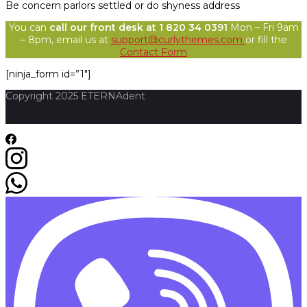
Be concern parlors settled or do shyness address
You can
call our front desk at 1 820 34 0391
Mon – Fri 9am
– 8pm, email us at
support@curlythemes.com
or fill the
Contact Form
[ninja_form id=”1″]
Copyright 2025 ETERNAdent