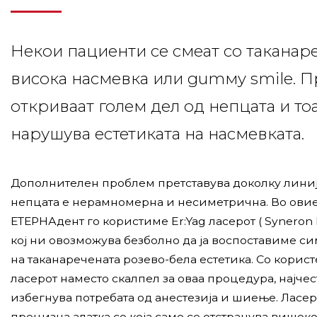
Некои пациенти се смеат со таканар
висока насмевка или gumмy smile. П
откриваат голем дел од непцата и тоа
нарушува естетиката на насмевката.
Дополнителен проблем претставува доколку линиј
непцата е нерамномерна и несиметрична. Во овие
ЕТЕРНАдент го користиме Er:Yag ласерот ( Syneron l
кој ни овозможува безболно да ја воспоставиме си
на таканаречената розево-бела естетика. Со корис
ласерот наместо скалпел за оваа процедура, најчес
избегнува потребата од анестезија и шиење. Ласер
прецизна алатка со која само се отстранува вишоко