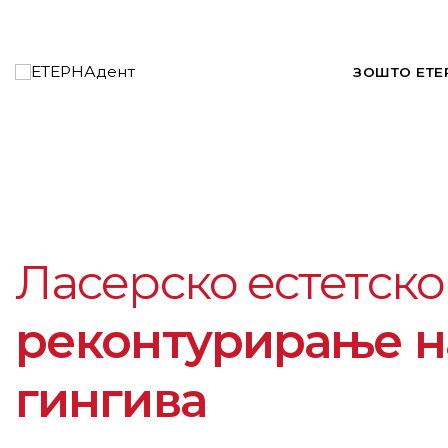
ЗОШТО ЕТЕ
Ласерско естетско
реконтурирање н
гингива