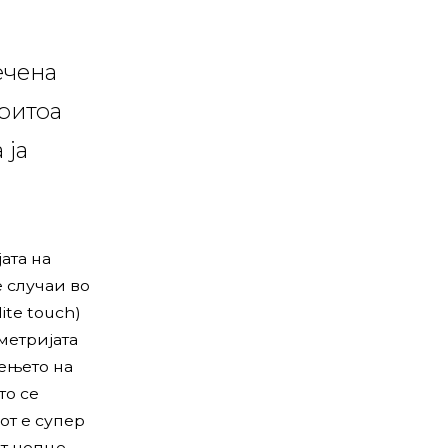
ечена
ритоа
 ја
ата на
 случаи во
ite touch)
метријата
тењето на
то се
от е супер
т непце.